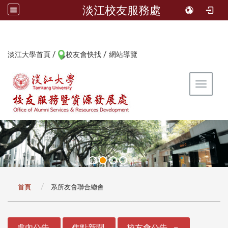
淡江校友服務處
/
/
:::
淡江大學首頁
校友會快找
網站導覽
Toggle 
:::
首頁
系所友會聯合總會
:::
處內公告
焦點新聞
校友會公告