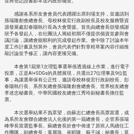
並將登記證書影本送內政部備查。
感謝各系所友會會員代表踴躍出席到場支持，並邀請到
孫瑞隆創會總會長、母校林俊宏行政副校長及校友服務暨資
源發展處彭春陽執行長為大會聲援。首先由總會長頒發感謝
狀予各發起人，在社團法人籌組初期不僅提供個資並參與會
議討論，讓總會能順利的完成發起作業。會中除了討論本年
度工作計畫及預算外，會員代表們針對章程草案內容仔細推
敲討論並予修正，讓內容更臻完備。
本會第1屆第1次理監事選舉係透過線上作業，進行電子
投票，正是AI+SDGs的具體展現，共選出27位理事及9位監
事，為讓選舉保有公正性，邀請母校林俊宏行政副校長、彭
春陽執行長、系所友總會孫瑞隆創會總會長、世界校友總會
李述忠秘書長、中華民國校友總會江秀玲副秘書長擔任監
票。
本次選舉結果不負眾望，由蘇志仁總會長高票當選，成
為系所友會聯合總會法人化後的第一屆總會長，企管系張瑞
峰學長當選監事長。蘇總會長於會中佈達了原班人馬續任工
作團隊，副總會長：葉麗珠、崔昭隆、蘇子誠；秘書長：莫