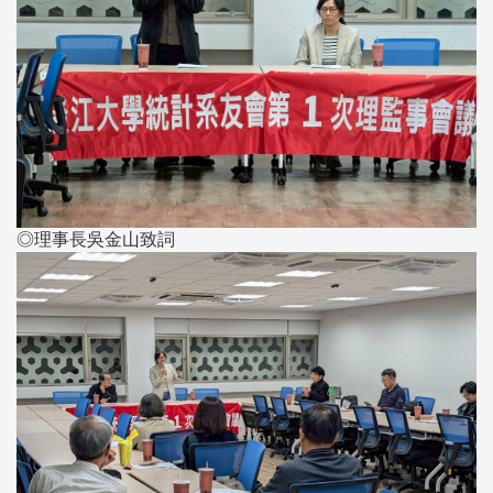
◎理事長吳金山致詞