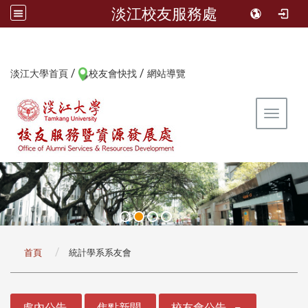
淡江校友服務處
/
/
:::
淡江大學首頁
校友會快找
網站導覽
Toggle 
:::
首頁
統計學系系友會
:::
處內公告
焦點新聞
校友會公告