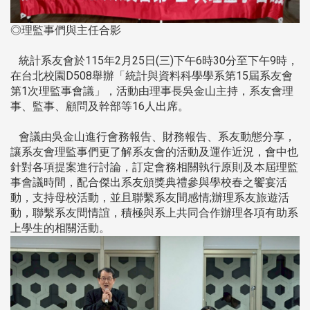
◎理監事們與主任合影
統計系友會於115年2月25日(三)下午6時30分至下午9時，
在台北校園D508舉辦「統計與資料科學學系第15屆系友會
第1次理監事會議」，活動由理事長吳金山主持，系友會理
事、監事、顧問及幹部等16人出席。
會議由吳金山進行會務報告、財務報告、系友動態分享，
讓系友會理監事們更了解系友會的活動及運作近況，會中也
針對各項提案進行討論，訂定會務相關執行原則及本屆理監
事會議時間，配合傑出系友頒獎典禮參與學校春之饗宴活
動，支持母校活動，並且聯繫系友間感情;辦理系友旅遊活
動，聯繫系友間情誼，積極與系上共同合作辦理各項有助系
上學生的相關活動。