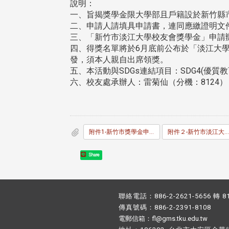
說明：
一、旨揭獎學金限大學部且戶籍設於新竹縣
二、申請人請填具申請書，連同應繳證明文
三、「新竹市淡江大學校友會獎學金」申請辦法及申請
四、得獎名單將於6月底前公布於「淡江大
發，須本人親自出席領獎。
五、本活動與SDGs連結項目：SDG4(優質教育
六、校友處承辦人：雷菊仙（分機：8124）
附件1-新竹市獎學金申請辦法_1141129公告版_.pdf
附件２-新竹市淡江大學校友會校友獎學金申請書_1141129公告版_.docx
Share
聯絡電話：886-2-2621-5656 轉 8
傳真號碼：886-2-2391-8108
電郵信箱：fl@gms.tku.edu.tw