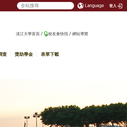
Language
登入
/
/
:::
淡江大學首頁
校友會快找
網站導覽
調查
獎助學金
表單下載