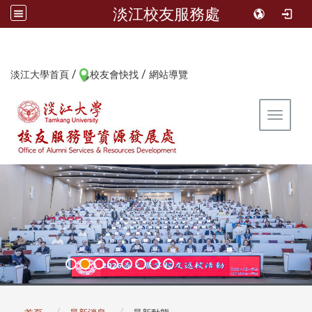
淡江校友服務處
/
/
:::
淡江大學首頁
校友會快找
網站導覽
Toggle 
:::