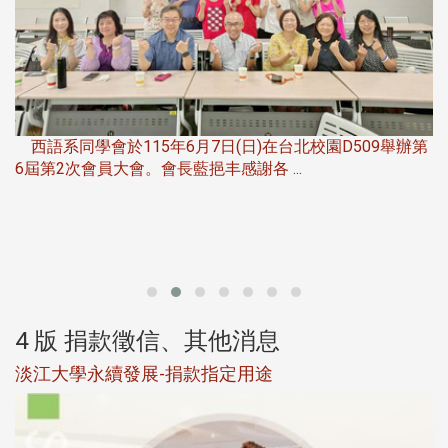
，
西語系同學會於115年6月7日(日)在台北校園D509舉辦第
6屆第2次會員大會。會長藍挹丰感謝各 ...
第
4 版 捐款徵信、其他消息
淡江大學永續發展-捐款指定用途