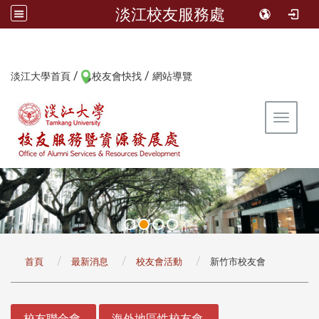
淡江校友服務處
/
/
:::
淡江大學首頁
校友會快找
網站導覽
Toggle 
:::
首頁
最新消息
校友會活動
新竹市校友會
:::
校友聯合會
海外地區性校友會