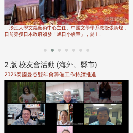
淡
下
淡江大學文錙藝術中心主任、中國文學學系教授張炳煌，
日前榮獲日本政府頒發「旭日小綬章」，於1 ...
董
2 版 校友會活動 (海外、縣市)
選
2026泰國曼谷雙年會籌備工作持續推進
5