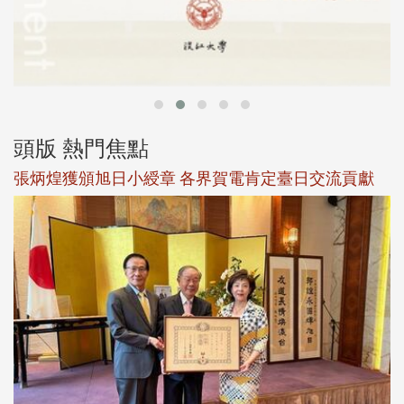
頭版 熱門焦點
新
張炳煌獲頒旭日小綬章 各界賀電肯定臺日交流貢獻