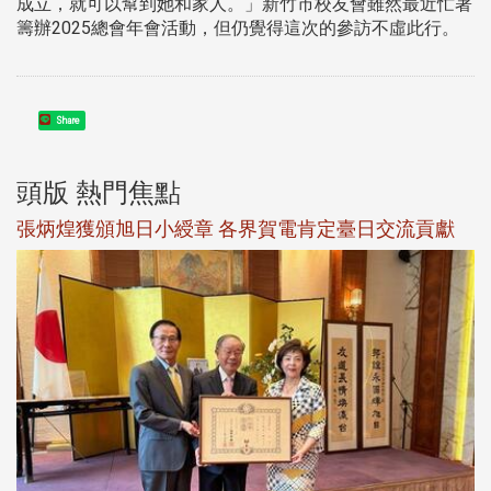
成立，就可以幫到她和家人。」新竹市校友會雖然最近忙著
籌辦2025總會年會活動，但仍覺得這次的參訪不虛此行。
Share
頭版 熱門焦點
新
張炳煌獲頒旭日小綬章 各界賀電肯定臺日交流貢獻