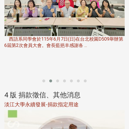
，
西語系同學會於115年6月7日(日)在台北校園D509舉辦第
6屆第2次會員大會。會長藍挹丰感謝各 ...
第
4 版 捐款徵信、其他消息
淡江大學永續發展-捐款指定用途