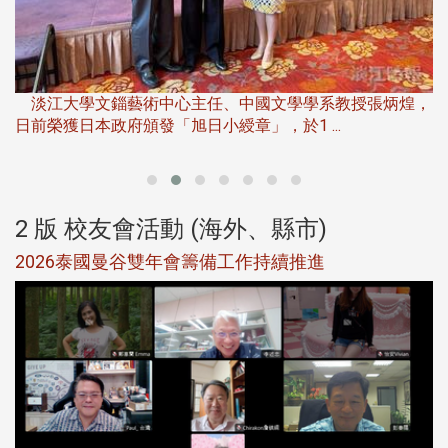
淡
下
淡江大學文錙藝術中心主任、中國文學學系教授張炳煌，
日前榮獲日本政府頒發「旭日小綬章」，於1 ...
董
2 版 校友會活動 (海外、縣市)
選
2026泰國曼谷雙年會籌備工作持續推進
5