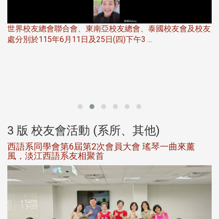
世界校友總會聯合會、東南亞校友總會、泰國校友會及校友
服
處分別於115年6月11日及25日(四)下午3 ...
北
大
3 版 校友會活動 (系所、其他)
西語系同學會第6屆第2次會員大會 瑤琴一曲來薰
風，淡江西語系友相聚首