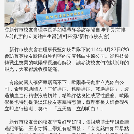
◎新竹市校友會理事長藍如瑛帶隊參訪歐陽自坤學長(前排
左3)創辦的立克銘白生醫(資料來源/新竹市校友會)
新竹市校友會在理事長藍如瑛帶隊下於114年4月27日(六)
參訪菁英校友歐陽自坤創辦的立克銘白生醫公司。從科技業
轉戰生技業的歐陽學長細心解說，讓參訪校友們抱以崇拜的
眼光，大家都說收穫滿滿。
有鑑於國人罹癌率居高不下，歐陽學長創辦立克銘白公
司，希望幫助國人「了解癌症、遠離癌症、戰勝癌症」，透
過抽血進行精密液態切片，精準評估良性或惡性腫瘤。歐陽
學長也特別提供淡江校友專屬特惠價，藍理事長夫婦參觀後
立即進行檢測，笑稱：「五天後，立刻明白！」
新竹市校友會的校友非常好學好問，張祖琰博士學姐邊聽
邊記筆記，王永才博士學姐有感而發：「立克銘白如果早點