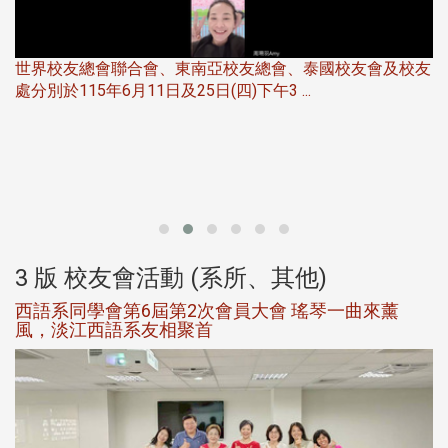
世界校友總會聯合會、東南亞校友總會、泰國校友會及校友
服
處分別於115年6月11日及25日(四)下午3 ...
北
大
3 版 校友會活動 (系所、其他)
西語系同學會第6屆第2次會員大會 瑤琴一曲來薰
風，淡江西語系友相聚首